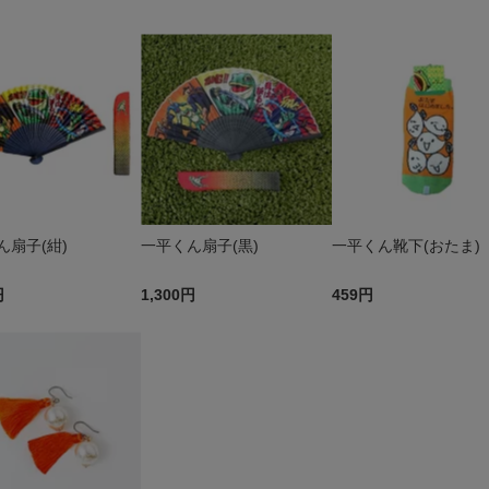
ん扇子(紺)
一平くん扇子(黒)
一平くん靴下(おたま)
円
1,300円
459円