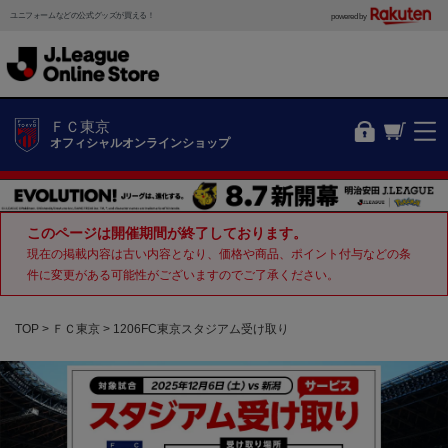
ユニフォームなどの公式グッズが買える！
powered by
ＦＣ東京
オフィシャルオンラインショップ
このページは開催期間が終了しております。
現在の掲載内容は古い内容となり、価格や商品、ポイント付与などの条
件に変更がある可能性がございますのでご了承ください。
TOP
ＦＣ東京
1206FC東京スタジアム受け取り