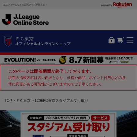
ユニフォームなどの公式グッズが買える！
powered by
ＦＣ東京
オフィシャルオンラインショップ
このページは開催期間が終了しております。
現在の掲載内容は古い内容となり、価格や商品、ポイント付与などの条
件に変更がある可能性がございますのでご了承ください。
TOP
ＦＣ東京
1206FC東京スタジアム受け取り