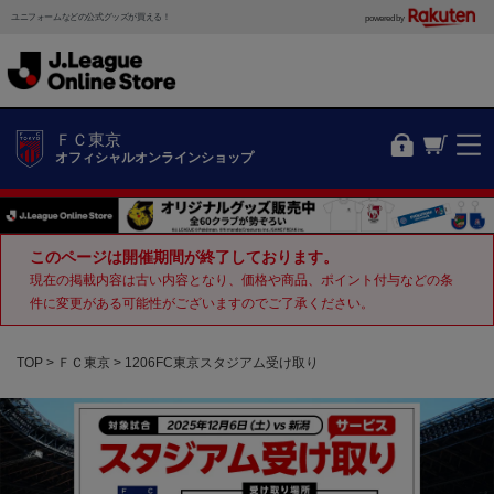
ユニフォームなどの公式グッズが買える！
powered by
ＦＣ東京
オフィシャルオンラインショップ
このページは開催期間が終了しております。
現在の掲載内容は古い内容となり、価格や商品、ポイント付与などの条
件に変更がある可能性がございますのでご了承ください。
TOP
ＦＣ東京
1206FC東京スタジアム受け取り