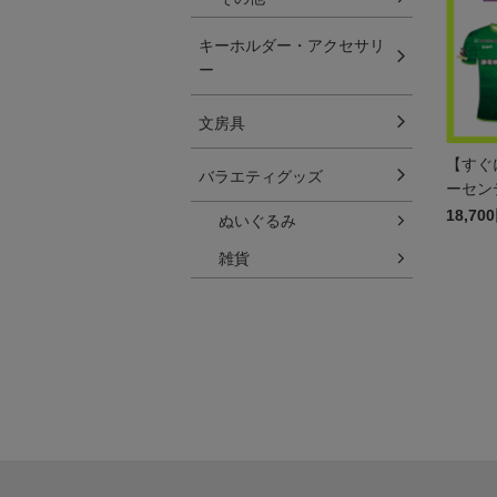
キーホルダー・アクセサリ
ー
文房具
【すぐ
バラエティグッズ
ーセン
ム GK 
18,70
ぬいぐるみ
雑貨