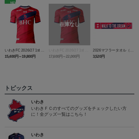
NEW
いわきFC 2026/27 1st レ
いわきFC 2026/27 1st オ
2026マフラータオル（W
い
プリカユニフォーム
ーセンティックユニフォ
ALK TO THE DREAM）
15,400円～19,800円
17,600円～22,000円
3,520円
1
ーム
トピックス
いわき
いわきＦＣのすべてのグッズをチェックしたい方
に！全グッズ一覧はこちら！
いわき