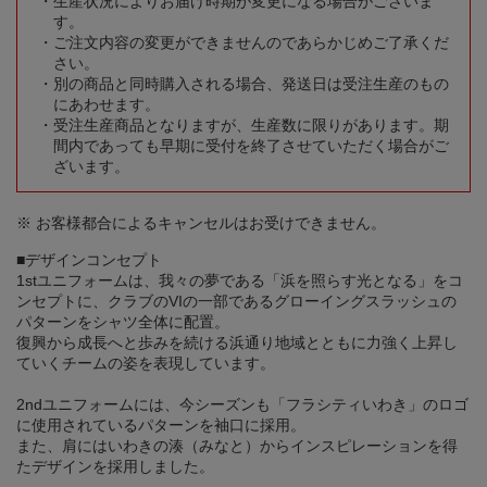
生産状況によりお届け時期が変更になる場合がございま
す。
ご注文内容の変更ができませんのであらかじめご了承くだ
さい。
別の商品と同時購入される場合、発送日は受注生産のもの
にあわせます。
受注生産商品となりますが、生産数に限りがあります。期
間内であっても早期に受付を終了させていただく場合がご
ざいます。
※ お客様都合によるキャンセルはお受けできません。
■デザインコンセプト
1stユニフォームは、我々の夢である「浜を照らす光となる」をコ
ンセプトに、クラブのVIの一部であるグローイングスラッシュの
パターンをシャツ全体に配置。
復興から成長へと歩みを続ける浜通り地域とともに力強く上昇し
ていくチームの姿を表現しています。
2ndユニフォームには、今シーズンも「フラシティいわき」のロゴ
に使用されているパターンを袖口に採用。
また、肩にはいわきの湊（みなと）からインスピレーションを得
たデザインを採用しました。