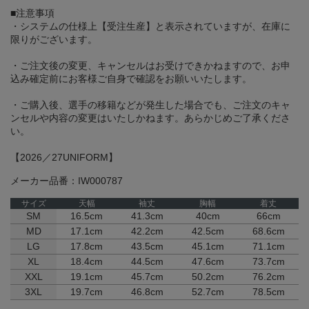
■注意事項
・システムの仕様上【受注生産】と表示されていますが、​在庫に
限りがございます。
・ご注文後の変更、キャンセルはお受けできかねますので、お申
込み確定前にお客様ご自身で確認をお願いいたします。
・ご購入後、選手の移籍などが発生した場合でも、ご注文のキャ
ンセルや内容の変更はいたしかねます。あらかじめご了承くださ
い。
【2026／27UNIFORM】
メーカー品番：IW000787
サイズ
天幅
袖丈
胸幅
着丈
SM
16.5cm
41.3cm
40cm
66cm
MD
17.1cm
42.2cm
42.5cm
68.6cm
LG
17.8cm
43.5cm
45.1cm
71.1cm
XL
18.4cm
44.5cm
47.6cm
73.7cm
XXL
19.1cm
45.7cm
50.2cm
76.2cm
3XL
19.7cm
46.8cm
52.7cm
78.5cm