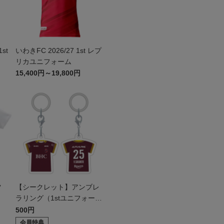
st
いわきFC 2026/27 1st レプ
リカユニフォーム
15,400円～19,800円
ツ
【シークレット】アンブレ
ラリング（1stユニフォー
ム）
500円
会員特典