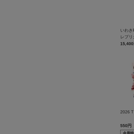
いわきFC
レプリ
15,40
2026
550円
会員特