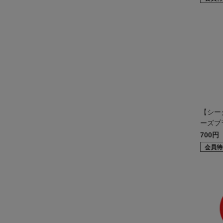
【シー
ーズプ
ダー
700円
会員特