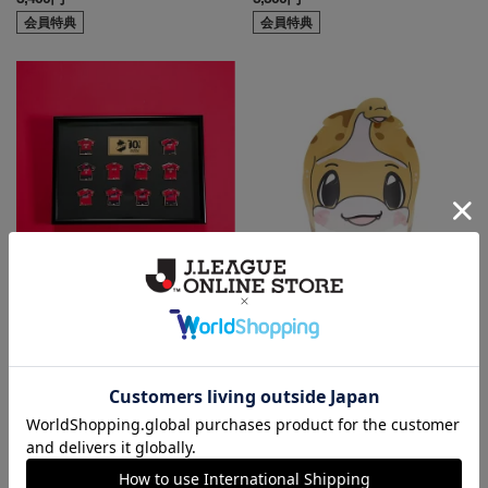
会員特典
会員特典
歴代ユニフォームピンバッジセ
組み立てお面（ハーマー＆ドリ
ット
ー）
9,799円
1,400円
会員特典
会員特典