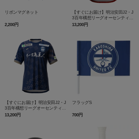
リボンマグネット
【すぐにお届け】明治安田J2・J
3百年構想リーグオーセンティッ
クユニフォーム（GK1st）
2,200円
13,200円
【すぐにお届け】明治安田J2・J
フラッグS
3百年構想リーグオーセンティッ
クユニフォーム（FP1st）
13,200円
700円