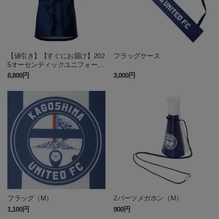
【値引き】【すぐにお届け】202
フラッグケース
5オーセンティックユニフォーム
FP1st
8,800円
3,000円
フラッグ（M）
2パーツメガホン（M）
1,100円
900円