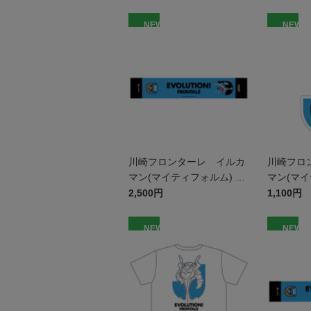
NEW
NEW
川崎フロンターレ イルカ
川崎フロ
マン(マイティフォルム) タ
マン(マイ
オルマフラー
ーホルダ
2,500円
1,100円
NEW
NEW