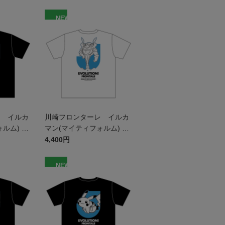
NEW
レ イルカ
川崎フロンターレ イルカ
ルム) T
マン(マイティフォルム) T
シャツ WHITE キッズ
4,400円
NEW