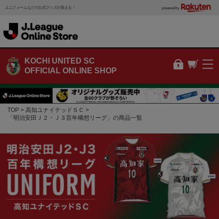
ユニフォームなどの公式グッズが買える！
powered by
KOCHI UNITED SC
OFFICIAL ONLINE SHOP
TOP
高知ユナイテッドＳＣ
「明治安田Ｊ２・Ｊ３百年構想リーグ」の商品一覧