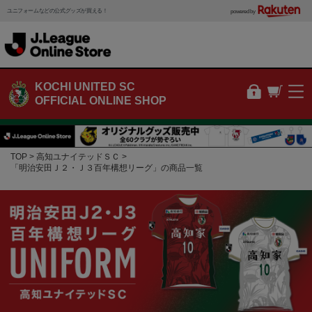
ユニフォームなどの公式グッズが買える！
powered by
KOCHI UNITED SC
OFFICIAL ONLINE SHOP
TOP
高知ユナイテッドＳＣ
「明治安田Ｊ２・Ｊ３百年構想リーグ」の商品一覧