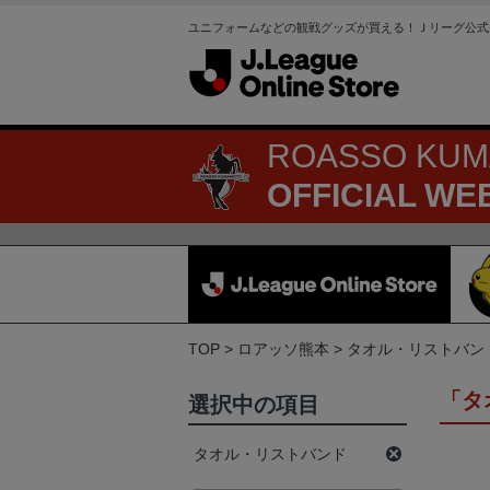
ユニフォームなどの観戦グッズが買える！Ｊリーグ公式
ROASSO KU
OFFICIAL WE
TOP
ロアッソ熊本
タオル・リストバン
「タ
選択中の項目
タオル・リストバンド