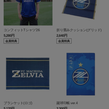
コンフィットTシャツ'26
折り畳みクッション(グリッド)
5,280円
2,640円
会員特典
会員特典
ブランケット(ロゴ)
蹴球印帳 ver.4
5,170円
3,300円