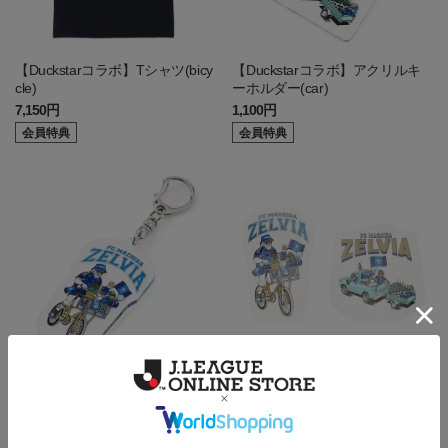
【Duckstarコラボ】Tシャツ(bicy
【Duckstarコラボ】アクリルキ
cle)
ーホルダー(car)
7,150円
1,100円
会員特典
会員特典
【Duckstarコラボ】アクリルキ
【Duckstarコラボ】ステッカー
ーホルダー(bicycle)
セット
1,100円
1,540円