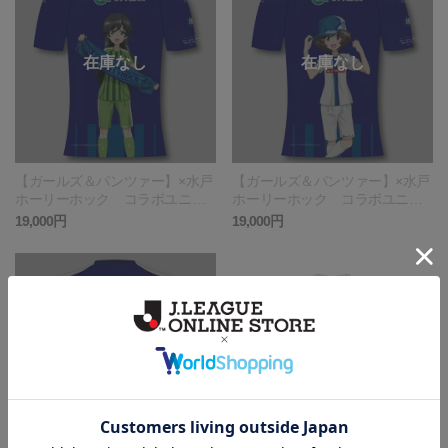
【ガールズ＆パンツァー】×水戸
【ガールズ＆パンツァー】×水戸
ホーリーホック コラボユニフ
ホーリーホック コラボユニフ
ォーム五十鈴華
ォーム秋山優花里
19,000円
19,000円