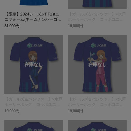
【限定】2024シーズンFP1stユ
【ガールズ＆パンツァー】×水戸
ニフォーム(ネームナンバーゴー
ホーリーホック コラボユニフ
ルド仕様)
ォーム あんこう
31,000円
19,000円
【ガールズ＆パンツァー】×水戸
【ガールズ＆パンツァー】×水戸
ホーリーホック コラボユニフ
ホーリーホック コラボユニフ
ォーム西住みほ
ォーム武部沙織
19,000円
19,000円