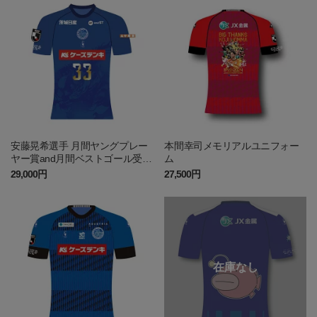
安藤晃希選手 月間ヤングプレー
本間幸司メモリアルユニフォー
ヤー賞and月間ベストゴール受賞
ム
記念オーセンティックスペシャ
29,000円
27,500円
ルユニフォーム(EAST 4月度)