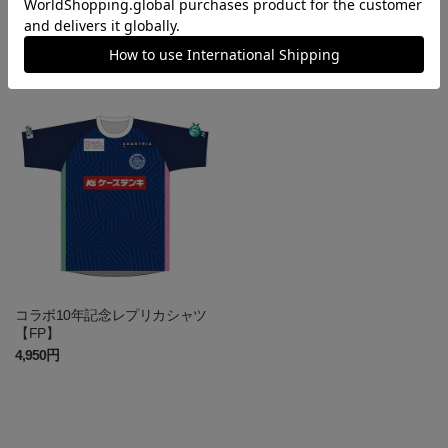
【ガールズ＆パンツァー】×水戸
コラボ10年記念レプリカシャツ
ホーリーホック コラボユニフ
【GK】
ォーム冷泉麻子
19,000円
4,950円
コラボ10年記念レプリカシャツ
【FP】
4,950円