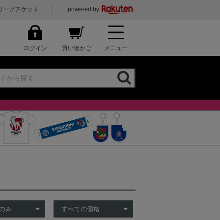
リーグチケット
powered by
ログイン
買い物かご
メニュー