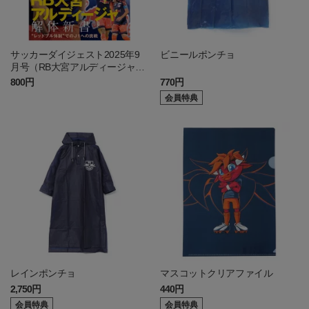
サッカーダイジェスト2025年9
ビニールポンチョ
月号（RB大宮アルディージャ特
集号）
800円
770円
会員特典
レインポンチョ
マスコットクリアファイル
2,750円
440円
会員特典
会員特典