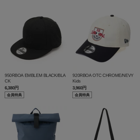
950RBOA EMBLEM BLACK/BLA
920RBOA OTC CHROME/NEVY
CK
Kids
6,380円
3,960円
会員特典
会員特典