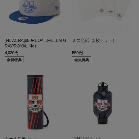
[NEWERA]950RBOA EMBLEM G
ミニ色紙（3枚セット）
RAY/ROYAL Kids
4,620円
550円
会員特典
会員特典
クールスティック
提灯マグネット