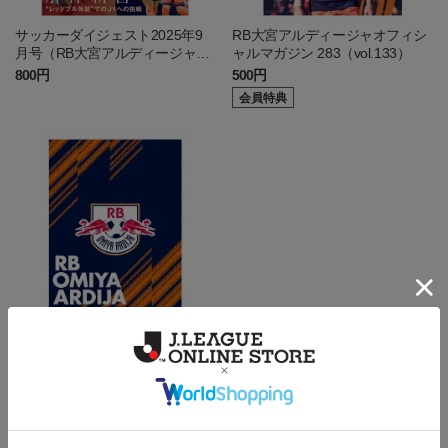
サッカーダイジェスト2025年9
RB大宮アルディージャオフィシ
月号（RB大宮アルディージャ特
ャルマガジン 283（vol.133）
集号）
800円
500円
会員特典
2025RB大宮アルディージャガイ
ド
550円
会員特典