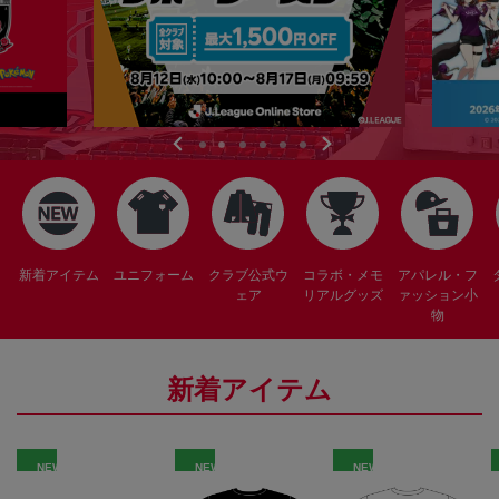
新着アイテム
ユニフォーム
クラブ公式ウ
コラボ・メモ
アパレル・フ
ェア
リアルグッズ
ァッション小
物
新着アイテム
NEW
NEW
NEW