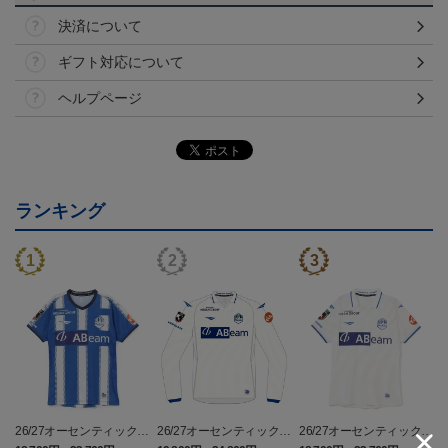
決済について
ギフト対応について
ヘルプページ
ランキング
26/27オーセンティックユ
26/27オーセンティックユ
26/27オーセンティックユ
ニフォーム半袖（FP1st）
ニフォーム長袖（FP2n
ニフォーム半袖（FP2n