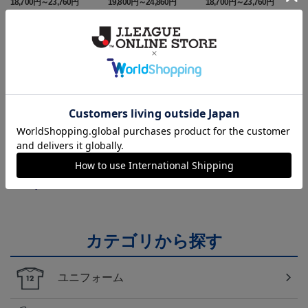
18,700円～23,760円
19,800円～24,860円
18,700円～23,760円
1
d）
d）
トピックス
山形
チームマスコット「ディーオ」グッズは、サポータ
ーやファン必見！
山形
モンテディオ山形のすべてのグッズをチェックした
い方に！全グッズ一覧はこちら！
カテゴリから探す
ユニフォーム