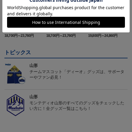
26/27オーセンティックユ
26/27オーセンティックユ
26/27オーセンティックユ
ニフォーム半袖（FP1st）
ニフォーム半袖（FP2n
ニフォーム長袖（FP1st）
18,700円～23,760円
18,700円～23,760円
19,800円～24,860円
1
d）
トピックス
山形
チームマスコット「ディーオ」グッズは、サポータ
ーやファン必見！
山形
モンテディオ山形のすべてのグッズをチェックした
い方に！全グッズ一覧はこちら！