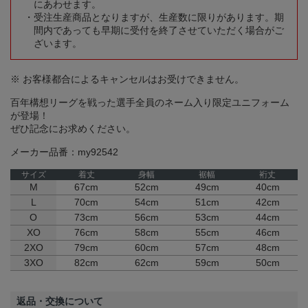
にあわせます。
受注生産商品となりますが、生産数に限りがあります。期
間内であっても早期に受付を終了させていただく場合がご
ざいます。
※ お客様都合によるキャンセルはお受けできません。
百年構想リーグを戦った選手全員のネーム入り限定ユニフォーム
が登場！
ぜひ記念にお求めください。
メーカー品番：my92542
サイズ
着丈
身幅
裾幅
裄丈
M
67cm
52cm
49cm
40cm
L
70cm
54cm
51cm
42cm
O
73cm
56cm
53cm
44cm
XO
76cm
58cm
55cm
46cm
2XO
79cm
60cm
57cm
48cm
3XO
82cm
62cm
59cm
50cm
返品・交換について