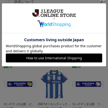
決済について
ギフト対応について
ヘルプページ
ランキング
NEW
NEW
モンテディオ山形 ピカ
26/27オーセンティックユ
モンテディオ山形 ツン
チュウ タオルマフラー
ニフォーム半袖（FP1st）
ベアー タオルマフラー