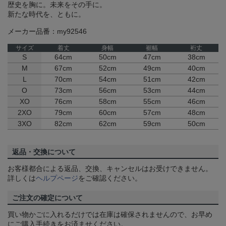
歴史を胸に。未来をその手に。
新たな時代を、ともに。
メーカー品番：my92546
サイズ
着丈
身幅
裾幅
裄丈
S
64cm
50cm
47cm
38cm
M
67cm
52cm
49cm
40cm
L
70cm
54cm
51cm
42cm
O
73cm
56cm
53cm
44cm
XO
76cm
58cm
55cm
46cm
2XO
79cm
60cm
57cm
48cm
3XO
82cm
62cm
59cm
50cm
返品・交換について
お客様都合による返品、交換、キャンセルはお受けできません。
詳しくは
ヘルプページ
をご確認ください。
ご注文の確定について
買い物かごに入れるだけでは在庫は確保されませんので、お早め
にご購入手続きをお済ませください。