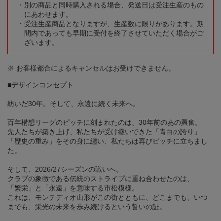
別の商品と同時購入される場合、発送日は受注生産のもの
にあわせます。
受注生産商品となりますが、生産数に限りがあります。期
間内であっても早期に受付を終了させていただく場合がご
ざいます。
※ お客様都合によるキャンセルはお受けできません。
■デザインコンセプト
紡いだ30年。そして、永遠に続く未来へ。
百年構想リーグのピッチに刻まれたのは、30年前のあの興奮。
先人たちが築き上げ、私たちが受け継いできた「青白の誇り」
「歴史の重み」をその身に纏い、私たちは再びピッチに立ちまし
た。
そして、2026/27シーズンの戦いへ。
クラブの象徴である伝統のストライプに重ね合わせたのは、
「繁栄」と「永遠」を意味する市松模様。
これは、モンテディオ山形がこの街とともに、どこまでも、いつ
までも、栄光の未来を歩み続けるという誓いの証。