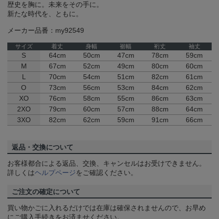
歴史を胸に。未来をその手に。
新たな時代を、ともに。
メーカー品番：my92549
サイズ
着丈
身幅
裾幅
裄丈
袖丈
S
64cm
50cm
47cm
78cm
59cm
M
67cm
52cm
49cm
80cm
60cm
L
70cm
54cm
51cm
82cm
61cm
O
73cm
56cm
53cm
84cm
62cm
XO
76cm
58cm
55cm
86cm
63cm
2XO
79cm
60cm
57cm
88cm
64cm
3XO
82cm
62cm
59cm
91cm
66cm
返品・交換について
お客様都合による返品、交換、キャンセルはお受けできません。
詳しくは
ヘルプページ
をご確認ください。
ご注文の確定について
買い物かごに入れるだけでは在庫は確保されませんので、お早め
にご購入手続きをお済ませください。