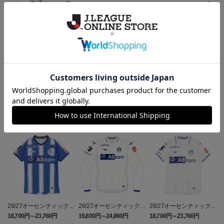
決済について
ギフト対応について
ヘルプページ
ランキング
26/27オーセンティックユ
26/27オーセンティックユ
26/27オーセンティックユ
ニフォーム半袖（FP1st）
ニフォーム長袖（FP2n
ニフォーム半袖（FP2n
18,700円～23,760円
19,800円～24,860円
18,700円～23,760円
1
d）
d）