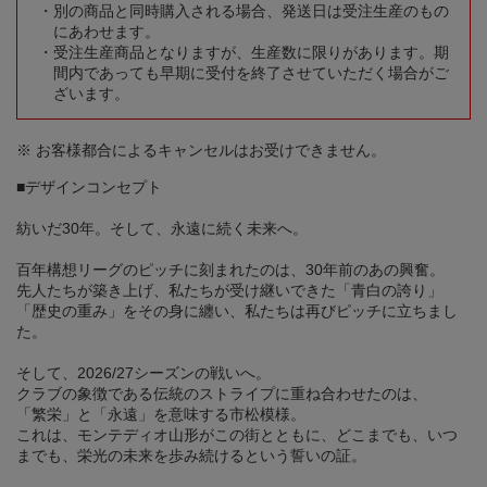
別の商品と同時購入される場合、発送日は受注生産のもの
にあわせます。
受注生産商品となりますが、生産数に限りがあります。期
間内であっても早期に受付を終了させていただく場合がご
ざいます。
※ お客様都合によるキャンセルはお受けできません。
■デザインコンセプト
紡いだ30年。そして、永遠に続く未来へ。
百年構想リーグのピッチに刻まれたのは、30年前のあの興奮。
先人たちが築き上げ、私たちが受け継いできた「青白の誇り」
「歴史の重み」をその身に纏い、私たちは再びピッチに立ちまし
た。
そして、2026/27シーズンの戦いへ。
クラブの象徴である伝統のストライプに重ね合わせたのは、
「繁栄」と「永遠」を意味する市松模様。
これは、モンテディオ山形がこの街とともに、どこまでも、いつ
までも、栄光の未来を歩み続けるという誓いの証。