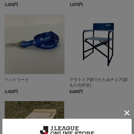
1,320円
1,870円
ペットリード
アウトドア折りたたみチェア(背
もたれ付き)
2,420円
6,600円