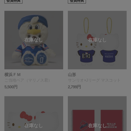
会員特典
会員特典
横浜ＦＭ
山形
ご当地ベア（マリノス君）
サンリオ×Jリーグ マスコット
5,500円
2,799円