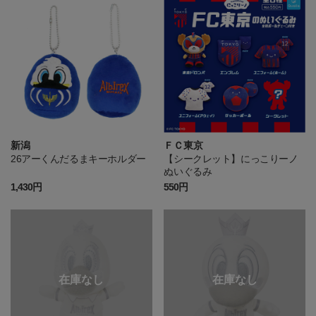
新潟
ＦＣ東京
26アーくんだるまキーホルダー
【シークレット】にっこりーノ
ぬいぐるみ
1,430円
550円