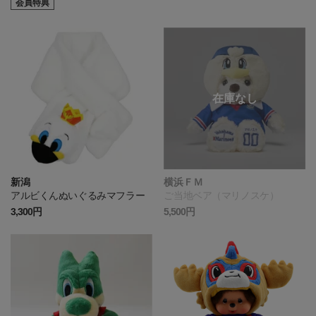
会員特典
新潟
横浜ＦＭ
アルビくんぬいぐるみマフラー
ご当地ベア（マリノスケ）
3,300円
5,500円