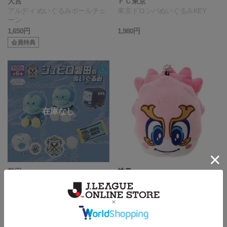
大宮
ＦＣ東京
アルディ ぬいぐるみボールチェ
東京ドロンパぬいぐるみKEY
ーン
1,650円
1,980円
会員特典
磐田
岐阜
カプセルジュビロトイ
パスケースギッフィー
500円
2,200円