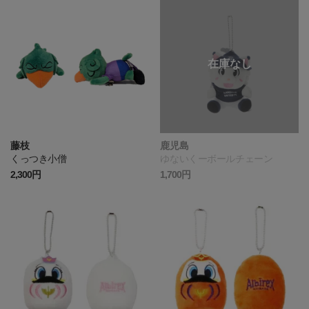
藤枝
鹿児島
くっつき小僧
ゆないくーボールチェーン
2,300円
1,700円