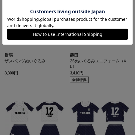
群馬
磐田
ザスパンダぬいぐるみ
26ぬいぐるみユニフォーム（X
L）
3,300円
3,410円
会員特典