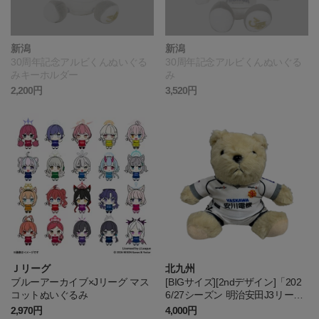
新潟
新潟
30周年記念アルビくんぬいぐる
30周年記念アルビくんぬいぐる
みキーホルダー
み
2,200円
3,520円
Ｊリーグ
北九州
ブルーアーカイブ×Jリーグ マス
[BIGサイズ][2ndデザイン]「202
コットぬいぐるみ
6/27シーズン 明治安田J3リー
グ」ユニフォームベア
2,970円
4,000円