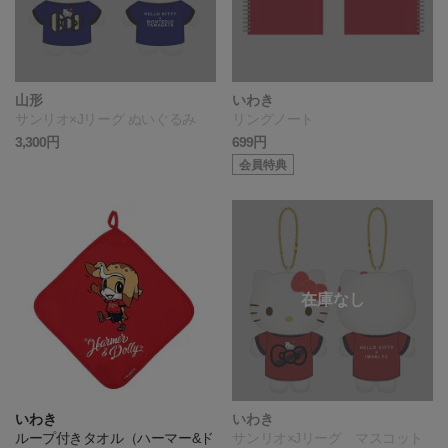
山形
いわき
サンリオ×Jリーグ ぬいぐるみ
リングノート
3,300円
699円
会員特典
いわき
いわき
ループ付きタオル（ハーマー&ド
サンリオ×Jリーグ マスコット