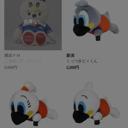
横浜ＦＭ
新潟
ご当地ベア（マリン）
くっつきビィくん
5,500円
2,200円