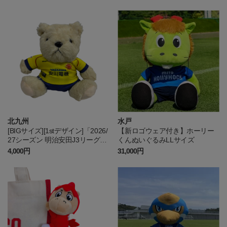
北九州
水戸
[BIGサイズ][1stデザイン]「2026/
【新ロゴウェア付き】ホーリー
27シーズン 明治安田J3リーグ」
くんぬいぐるみLLサイズ
ユニフォームベア
4,000円
31,000円