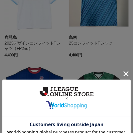
鹿児島
鳥栖
2025デザインコンフィットTシ
25コンフィットTシャツ
ャツ（FP2nd）
4,400円
4,400円
富山
岐阜