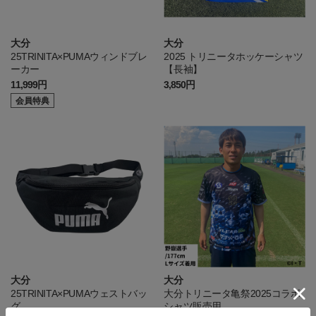
大分
大分
25TRINITA×PUMAウィンドブレ
2025 トリニータホッケーシャツ
ーカー
【長袖】
11,999円
3,850円
会員特典
大分
大分
25TRINITA×PUMAウェストバッ
大分トリニータ亀祭2025コラボ
グ
シャツ販売用