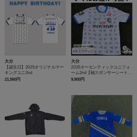
大分
大分
【誕生日】2025オリジナルマー
2025オーセンティックユニフォ
キングユニ2nd
ーム2nd【袖スポンサーシート付
属】
21,560円
9,900円