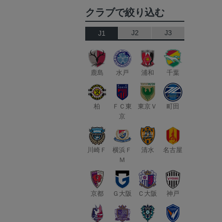
クラブで絞り込む
J2
J3
J1
鹿島
水戸
浦和
千葉
柏
ＦＣ東
東京Ｖ
町田
京
川崎Ｆ
横浜Ｆ
清水
名古屋
Ｍ
京都
Ｇ大阪
Ｃ大阪
神戸