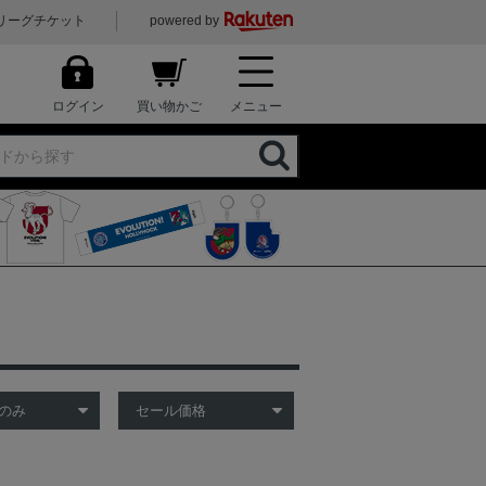
リーグチケット
powered by
ログイン
買い物かご
メニュー