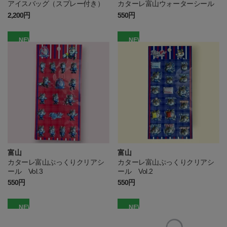
アイスバッグ（スプレー付き）
カターレ富山ウォーターシール
2,200円
550円
NEW
NEW
富山
富山
カターレ富山ぷっくりクリアシ
カターレ富山ぷっくりクリアシ
ール Vol.3
ール Vol.2
550円
550円
NEW
NEW