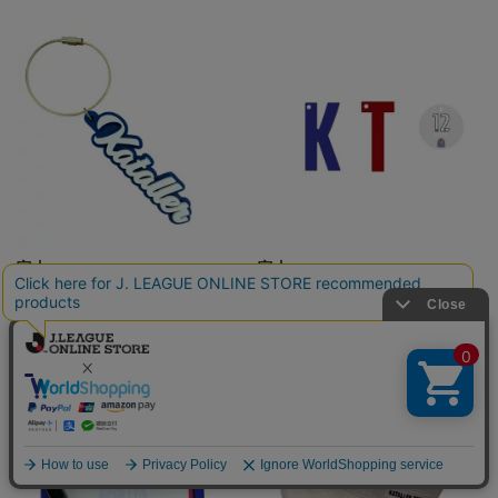
富山
富山
アクリル張り合わせワイヤーキ
イニシャルアクリルKH(KT)
ーホルダー(KATALLER)
1,210円
900円