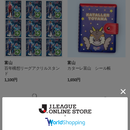
富山
富山
百年構想リーグアクリルスタン
カターレ富山 シール帳
ド
1,100円
1,650円