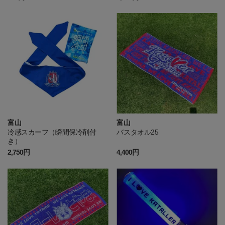
富山
富山
冷感スカーフ（瞬間保冷剤付
バスタオル25
き）
2,750円
4,400円