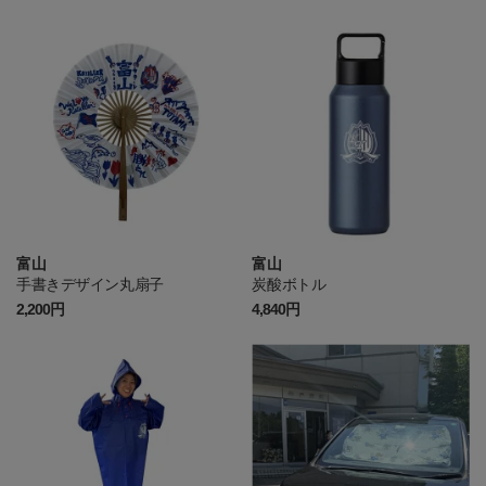
富山
富山
手書きデザイン丸扇子
炭酸ボトル
2,200円
4,840円