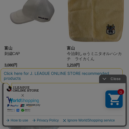
富山
富山
刺繍CAP
今治刺しゅうミニタオルハンカ
チ ライカくん
3,080円
1,210円