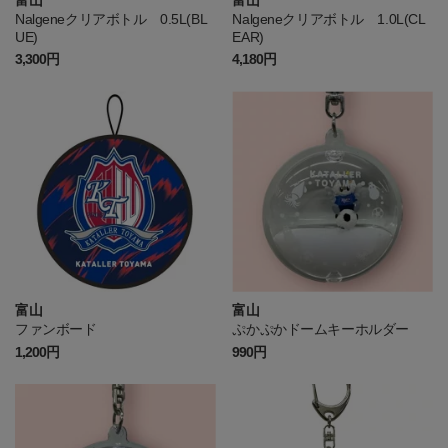
富山
富山
Nalgeneクリアボトル 0.5L(BL
Nalgeneクリアボトル 1.0L(CL
UE)
EAR)
3,300円
4,180円
富山
富山
ファンボード
ぷかぷかドームキーホルダー
1,200円
990円