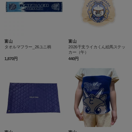
富山
富山
タオルマフラー_26ユニ柄
2026干支ライカくん絵馬ステッ
カー（午）
1,870円
440円