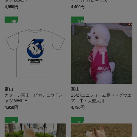
4,950円
4,400円
NEW
NEW
富山
富山
カターレ富山 ピカチュウ Tシ
26/27ユニフォーム柄ドッグウエ
ャツ WHITE
ア 中・大型犬用
4,950円
4,730円
NEW
NEW