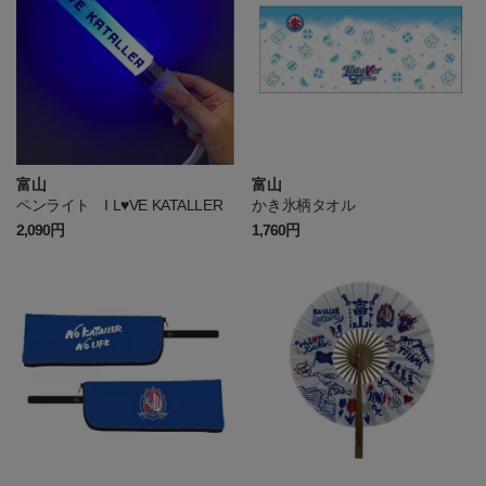
富山
富山
ペンライト I L♥VE KATALLER
かき氷柄タオル
2,090円
1,760円