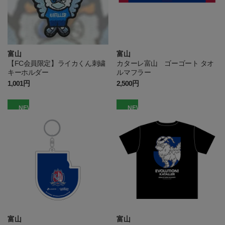
富山
富山
【FC会員限定】ライカくん刺繍
カターレ富山 ゴーゴート タオ
キーホルダー
ルマフラー
1,001円
2,500円
NEW
NEW
富山
富山