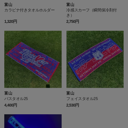
富山
富山
カラビナ付きタオルホルダー
冷感スカーフ（瞬間保冷剤付
き）
1,320円
2,750円
富山
富山
バスタオル25
フェイスタオル25
4,400円
2,530円