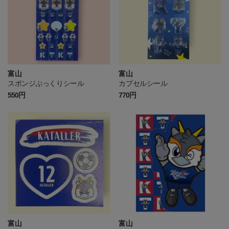
富山
富山
スポンジぷっくりシール
カプセルシール
550円
770円
富山
富山