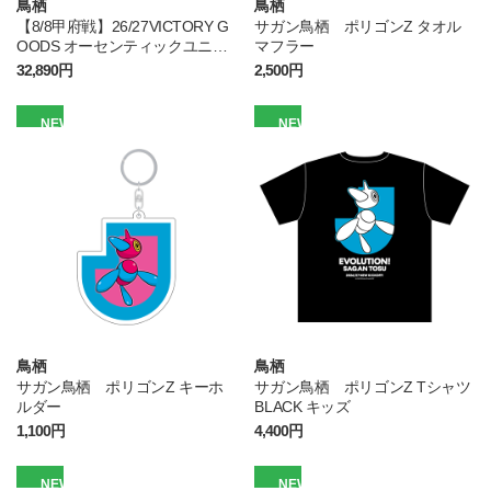
鳥栖
鳥栖
【8/8甲府戦】26/27VICTORY G
サガン鳥栖 ポリゴンZ タオル
OODS オーセンティックユニフ
マフラー
ォーム FP1st
32,890円
2,500円
NEW
NEW
鳥栖
鳥栖
サガン鳥栖 ポリゴンZ キーホ
サガン鳥栖 ポリゴンZ Tシャツ
ルダー
BLACK キッズ
1,100円
4,400円
NEW
NEW