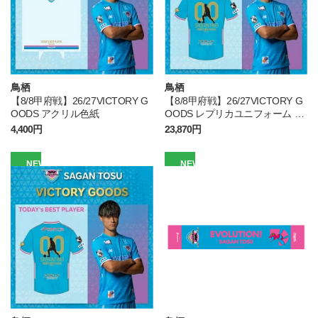
鳥栖
鳥栖
【8/8甲府戦】26/27VICTORY G
【8/8甲府戦】26/27VICTORY G
OODS アクリル色紙
OODS レプリカユニフォーム FP
1st
4,400円
23,870円
NEW
NEW