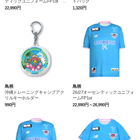
ティックユニフォームFP1st 背
トバッグ
番号なし
22,990円
1,320円
鳥栖
鳥栖
沖縄トレーニングキャンプアク
26/27オーセンティックユニフォ
リルキーホルダー
ームFP1st
990円
22,990円～26,990円