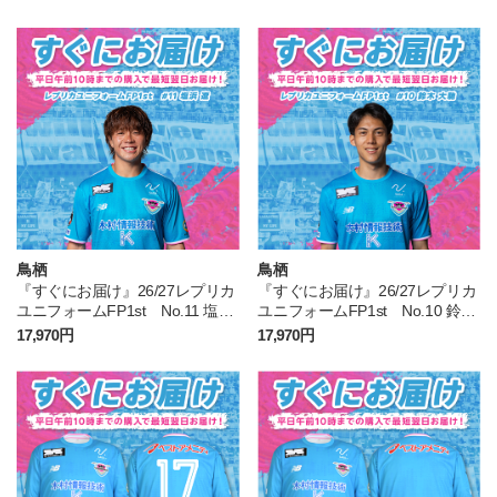
鳥栖
鳥栖
『すぐにお届け』26/27レプリカ
『すぐにお届け』26/27レプリカ
ユニフォームFP1st No.11 塩浜
ユニフォームFP1st No.10 鈴木
遼
大馳
17,970円
17,970円