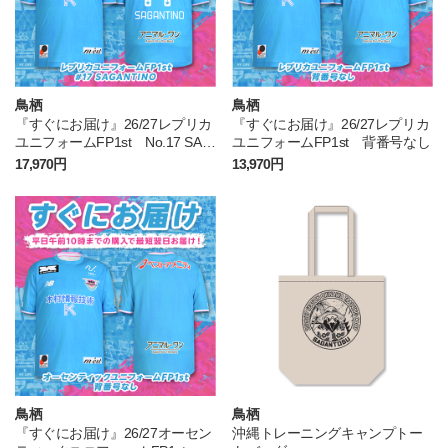
鳥栖
鳥栖
『すぐにお届け』26/27レプリカ
『すぐにお届け』26/27レプリカ
ユニフォームFP1st No.17 SAG
ユニフォームFP1st 背番号なし
ANTINO
17,970円
13,970円
鳥栖
鳥栖
『すぐにお届け』26/27オーセン
沖縄トレーニングキャンプトー