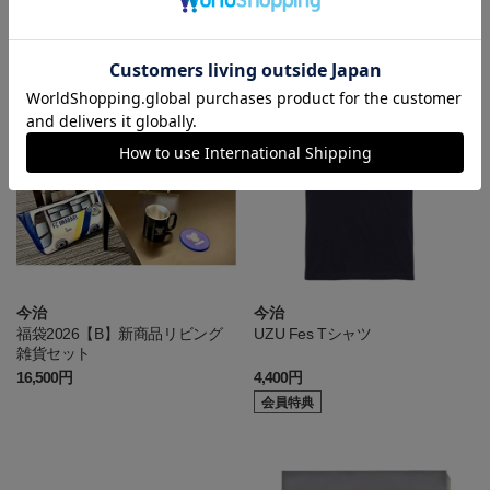
HITE キッズ
HITE
4,400円
4,950円
今治
今治
福袋2026【B】新商品リビング
UZU Fes Tシャツ
雑貨セット
16,500円
4,400円
会員特典