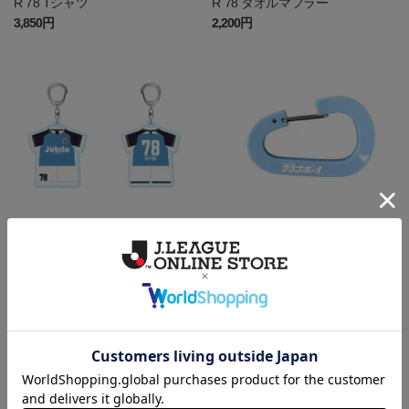
R 78 Tシャツ
R 78 タオルマフラー
3,850円
2,200円
磐田
磐田
【弓桁朱琴さんコラボ】GETTE
25サウナボーイコラボカラビナ
R 78 ユニ型アクリルキーホルダ
キーホルダー
ー
781円
1,650円
会員特典