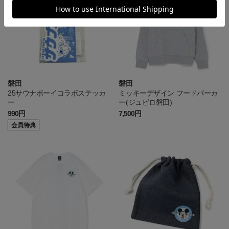
磐田
磐田
25サウナボーイコラボステッカ
ミッキーデザイン フードパーカ
ー
ー(ジュビロ磐田)
990円
7,500円
会員特典