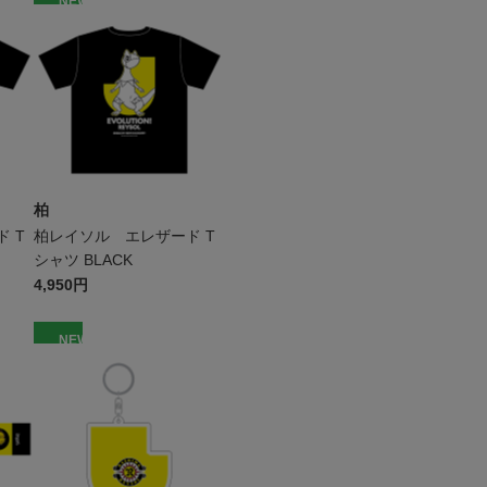
NEW
柏
 T
柏レイソル エレザード T
シャツ BLACK
4,950円
NEW