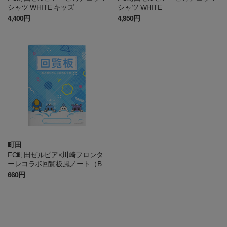
シャツ WHITE キッズ
シャツ WHITE
4,400円
4,950円
町田
FC町田ゼルビア×川崎フロンタ
ーレコラボ回覧板風ノート（B
5）
660円