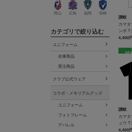
岡山
広島
福岡
長崎
讃岐
カマタ
カテゴリで絞り込む
ンボ T
ズ
4,400
ユニフォーム
NE
在庫商品
受注商品
クラブ公式ウェア
コラボ・メモリアルグッズ
ユニフォーム
讃岐
フォトフレーム
カマタ
ュウ T
アパレル
ズ
4,400