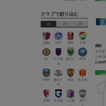
NE
クラブで絞り込む
J2
J3
J1
鹿島
水戸
浦和
千葉
讃岐
カマタ
ンボ 
柏
ＦＣ東
東京Ｖ
町田
2,500
京
NE
川崎Ｆ
横浜Ｆ
清水
名古屋
Ｍ
京都
Ｇ大阪
Ｃ大阪
神戸