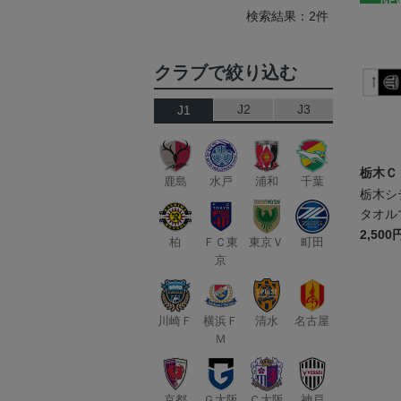
NE
検索結果：2件
クラブで絞り込む
J2
J3
J1
栃木Ｃ
鹿島
水戸
浦和
千葉
栃木シ
タオル
2,500
柏
ＦＣ東
東京Ｖ
町田
京
川崎Ｆ
横浜Ｆ
清水
名古屋
Ｍ
京都
Ｇ大阪
Ｃ大阪
神戸