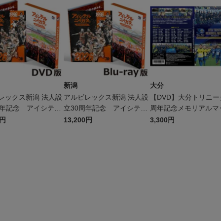
新潟
大分
レックス新潟 法人設
アルビレックス新潟 法人設
【DVD】大分トリニータ
周年記念 アイシテル
立30周年記念 アイシテル
周年記念メモリアルマ
タ ―受け継がれる想
ニイガタ ―受け継がれる想
完全版
0円
13,200円
3,300円
DVD）
い―（Blu-ray）