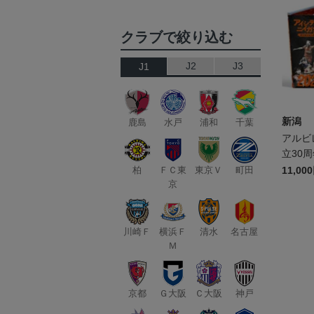
クラブで絞り込む
J2
J3
J1
新潟
鹿島
水戸
浦和
千葉
アルビ
立30
ニイガ
柏
ＦＣ東
東京Ｖ
町田
11,00
京
い―（
川崎Ｆ
横浜Ｆ
清水
名古屋
Ｍ
京都
Ｇ大阪
Ｃ大阪
神戸