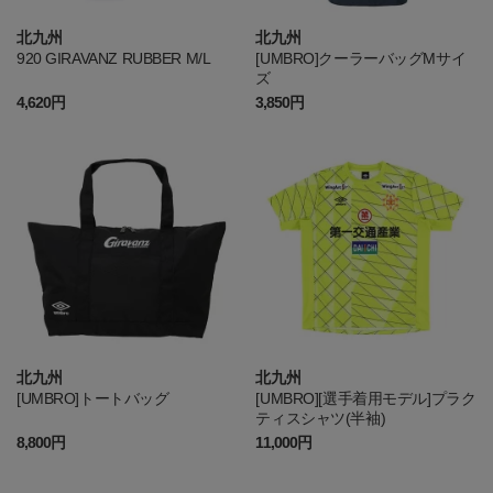
北九州
北九州
920 GIRAVANZ RUBBER M/L
[UMBRO]クーラーバッグMサイ
ズ
4,620円
3,850円
北九州
北九州
[UMBRO]トートバッグ
[UMBRO][選手着用モデル]プラク
ティスシャツ(半袖)
8,800円
11,000円