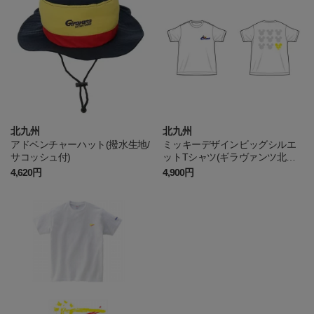
北九州
北九州
アドベンチャーハット(撥水生地/
ミッキーデザインビッグシルエ
サコッシュ付)
ットTシャツ(ギラヴァンツ北九
州)
4,620円
4,900円