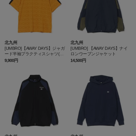
北九州
北九州
[UMBRO]【AWAY DAYS】ジャガ
[UMBRO] 【AWAY DAYS】ナイ
ード半袖プラクティスシャツ(ギ
ロンウーブンジャケット
ラヴァンツ刺繍加工)
9,900円
14,500円