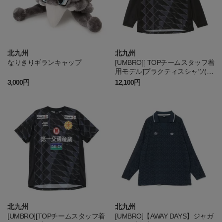
北九州
北九州
なりきりギランキャップ
[UMBRO][ TOPチームスタッフ着
用モデル]プラクティスシャツ(長
袖)
3,000円
12,100円
北九州
北九州
[UMBRO][TOPチームスタッフ着
[UMBRO]【AWAY DAYS】ジャガ