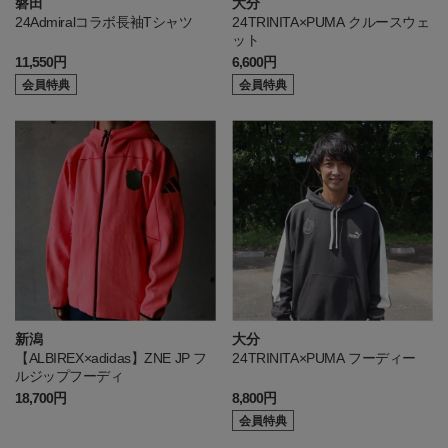
磐田
大分
24Admiralコラボ長袖Tシャツ
24TRINITA×PUMA クルースウェ
ット
11,550円
6,600円
会員特典
会員特典
新潟
大分
【ALBIREX×adidas】ZNE JP フ
24TRINITA×PUMA フーディー
ルジップフーディ
18,700円
8,800円
会員特典