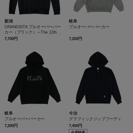
新潟
岐阜
ORANGISTA プルオーバーパー
プルオーバーパーカー
カー（ブラック）～The 12th Pla
yers～
7,700円
7,200円
岐阜
今治
プルオーバーパーカー
グラフィックジップフーディ
7,200円
7,400円
会員特典