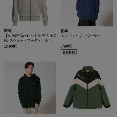
新潟
徳島
【ALBIREX×adidas】M ESS HLD
エンブレムプルパーカー
FZ スウェットフーディ（グレ
ー）
12,100円
8,360円
会員特典