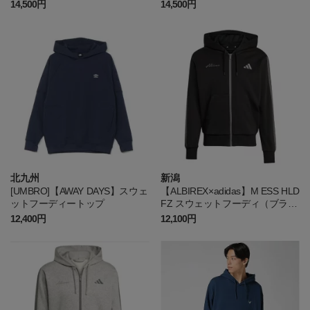
14,500円
14,500円
北九州
新潟
[UMBRO]【AWAY DAYS】スウェ
【ALBIREX×adidas】M ESS HLD
ットフーディートップ
FZ スウェットフーディ（ブラッ
ク）
12,400円
12,100円