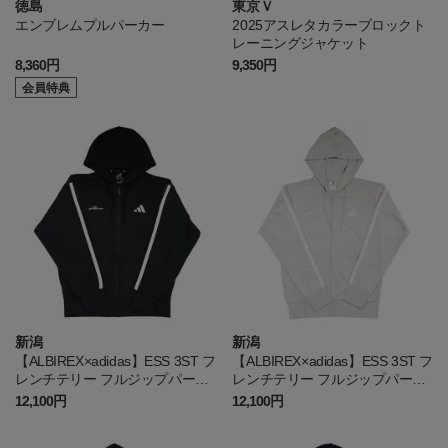
徳島
東京Ｖ
エンブレムプルパーカー
2025アスレタカラーブロックト
レーニングジャケット
8,360円
9,350円
会員特典
新潟
新潟
【ALBIREX×adidas】ESS 3ST フ
【ALBIREX×adidas】ESS 3ST フ
レンチテリー フルジップパーカ
レンチテリー フルジップパーカ
ー（ブラック）
ー（ベージュ）
12,100円
12,100円