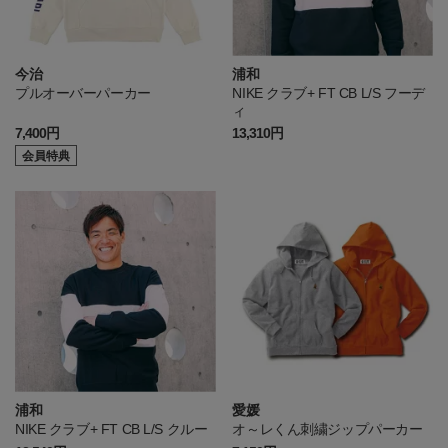
今治
浦和
プルオーバーパーカー
NIKE クラブ+ FT CB L/S フーデ
ィ
7,400円
13,310円
会員特典
浦和
愛媛
NIKE クラブ+ FT CB L/S クルー
オ～レくん刺繍ジップパーカー