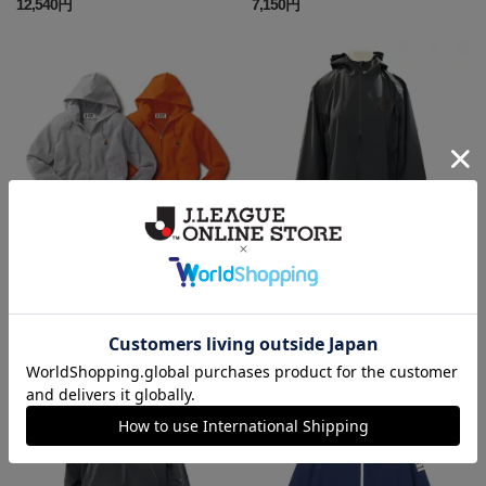
12,540円
7,150円
愛媛
愛媛
オ～レくん刺繍ジップパーカー
BLACKEDITIONドライストレッ
チフーディ
7,150円
7,150円