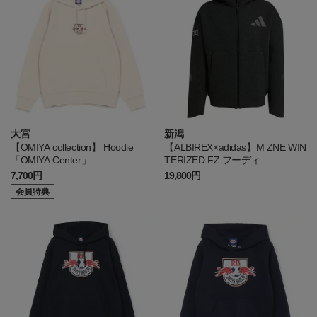
大宮
新潟
【OMIYA collection】 Hoodie
【ALBIREX×adidas】M ZNE WIN
「OMIYA Center」
TERIZED FZ フーディ
7,700円
19,800円
会員特典