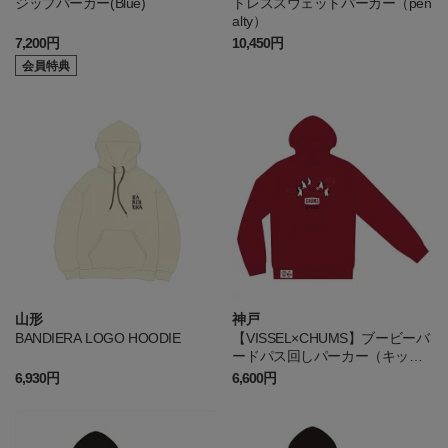
ジップパーカー(Blue)
トレススウェットパーカー（pen
alty）
7,200円
10,450円
会員特典
山形
神戸
BANDIERA LOGO HOODIE
【VISSEL×CHUMS】ブービーバ
ードパス回しパーカー（キッ
ズ）
6,930円
6,600円