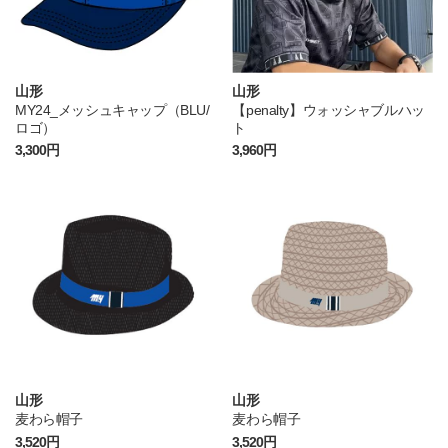
山形
山形
MY24_メッシュキャップ（BLU/
【penalty】ウォッシャブルハッ
ロゴ）
ト
3,300円
3,960円
山形
山形
麦わら帽子
麦わら帽子
3,520円
3,520円