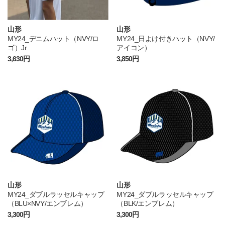
山形
山形
MY24_デニムハット（NVY/ロ
MY24_日よけ付きハット（NVY/
ゴ）Jr
アイコン）
3,630円
3,850円
山形
山形
MY24_ダブルラッセルキャップ
MY24_ダブルラッセルキャップ
（BLU×NVY/エンブレム）
（BLK/エンブレム）
3,300円
3,300円