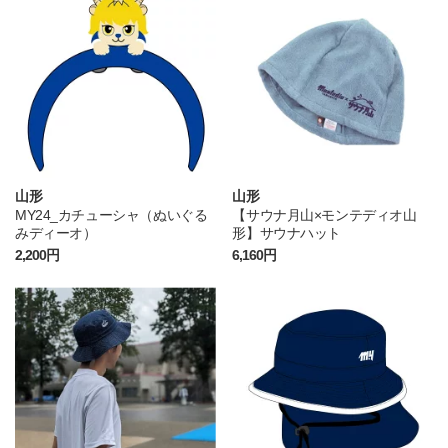
山形
山形
MY24_カチューシャ（ぬいぐる
【サウナ月山×モンテディオ山
みディーオ）
形】サウナハット
2,200円
6,160円