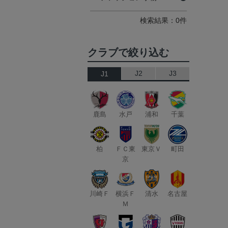
検索結果：0件
クラブで絞り込む
J2
J3
J1
鹿島
水戸
浦和
千葉
柏
ＦＣ東
東京Ｖ
町田
京
川崎Ｆ
横浜Ｆ
清水
名古屋
Ｍ