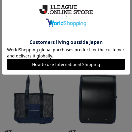
町田
町田
FCMZロゴ トートバッグ(ブルー)
ちびゼルビーぬいぐるみ風トー
トバッグ
3,300円
4,840円
会員特典
会員特典