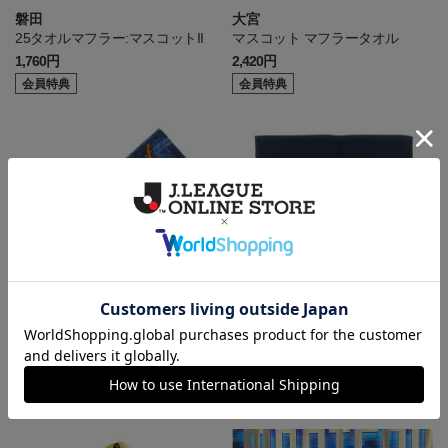
磐田
大宮
25タオルマフラー:マスコットII
マスコット マフラータオル
1,760円
2,420円
会員特典
会員特典
岐阜
鹿児島
ギッフィー×シューカくんコラボ
ハンドタオル
フェイスタオル
2,500円
1,001円