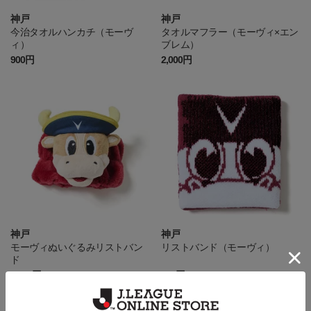
神戸
神戸
今治タオルハンカチ（モーヴ
タオルマフラー（モーヴィ×エン
ィ）
ブレム）
900円
2,000円
神戸
神戸
モーヴィぬいぐるみリストバン
リストバンド（モーヴィ）
ド
2,200円
990円