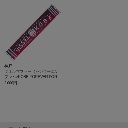
神戸
タオルマフラー（センターエン
ブレム×KOBE FOREVER FORW
ARD）
2,000円