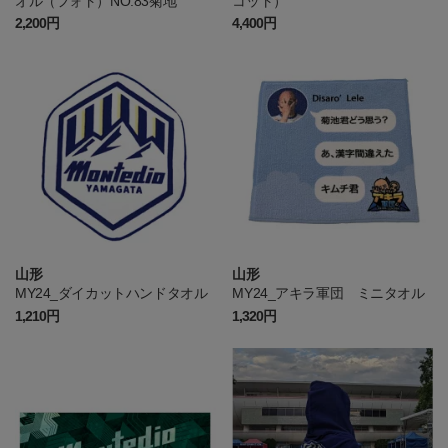
オル（フォト）NO.83菊地
コット）
2,200円
4,400円
山形
山形
MY24_ダイカットハンドタオル
MY24_アキラ軍団 ミニタオル
1,210円
1,320円