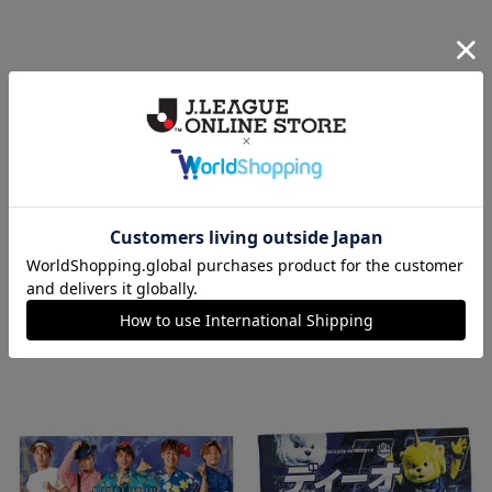
山形
山形
MY25_ニットマフラー
【サウナ月山×モンテディオ山
形】フィールドタオル
3,630円
1,320円