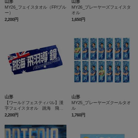
山形
山形
MY26_フェイスタオル（FP/ブル
MY26_プレーヤーズフェイスタ
ー）
オル
2,200円
1,650円
山形
山形
【ワールドフェスティバル】漢
MY25_プレーヤーズクールタオ
字フェイスタオル 跳海 飛羽
ル
導 鐘
2,200円
1,760円