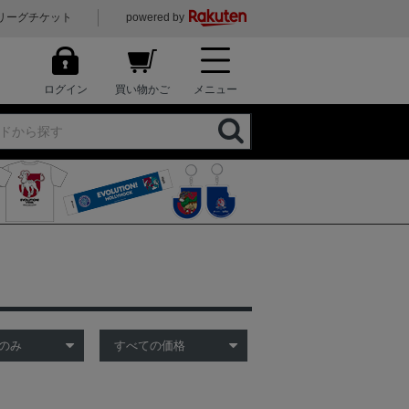
リーグチケット
powered by
ログイン
買い物かご
メニュー