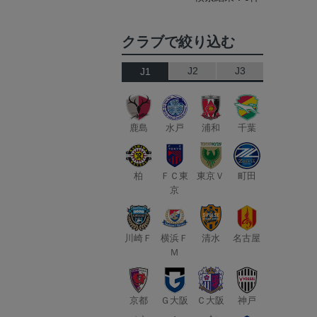
クラブで絞り込む
J2
J3
J1
鹿島
水戸
浦和
千葉
柏
ＦＣ東
東京Ｖ
町田
京
川崎Ｆ
横浜Ｆ
清水
名古屋
Ｍ
京都
Ｇ大阪
Ｃ大阪
神戸