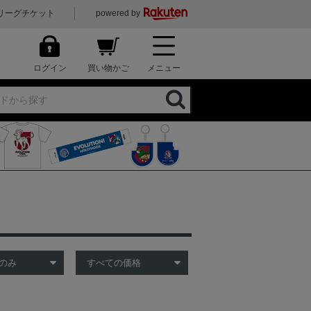
リーグチケット
powered by
ログイン
買い物かご
メニュー