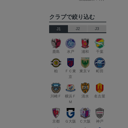
クラブで絞り込む
J2
J3
J1
鹿島
水戸
浦和
千葉
柏
ＦＣ東
東京Ｖ
町田
京
川崎Ｆ
横浜Ｆ
清水
名古屋
Ｍ
京都
Ｇ大阪
Ｃ大阪
神戸