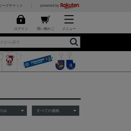
リーグチケット
powered by
ログイン
買い物かご
メニュー