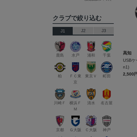
クラブで絞り込む
J2
J3
J1
高知
鹿島
水戸
浦和
千葉
USBケ
n1)
2,500
柏
ＦＣ東
東京Ｖ
町田
京
川崎Ｆ
横浜Ｆ
清水
名古屋
Ｍ
京都
Ｇ大阪
Ｃ大阪
神戸