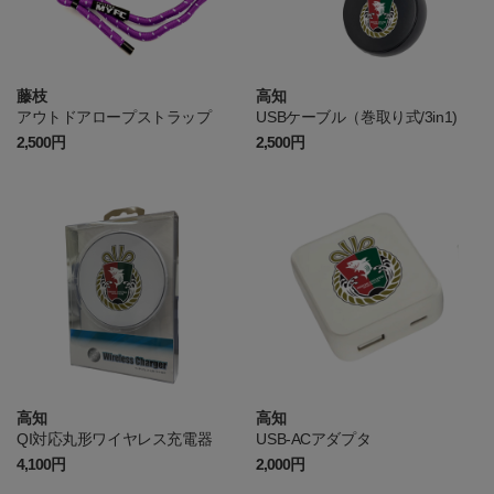
藤枝
高知
アウトドアロープストラップ
USBケーブル（巻取り式/3in1)
2,500円
2,500円
高知
高知
QI対応丸形ワイヤレス充電器
USB-ACアダプタ
4,100円
2,000円