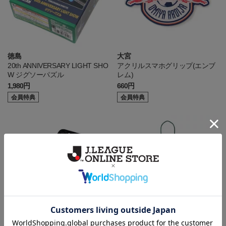
徳島
大宮
20th ANNIVERSARY LIGHT SHO
アクリルスマホグリップ(エンブ
W ジグソーパズル
レム)
1,980円
660円
会員特典
会員特典
山形
岐阜